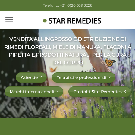
Salta
Telefono: +31 (0)20 659 3228
ai
contenuti
VENDITA ALL'INGROSSO E DISTRIBUZIONE DI
RIMEDI FLOREALI, MIELE DI MANUKA, FLACONI A
PIPETTA E PRODOTTI NATURALI PER LA CURA
DEL CORPO
Aziende
Terapisti e professionisti
Marchi internazionali
Prodotti Star Remedies