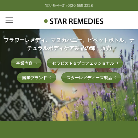
Skip
電話番号+31 (0)20 659 3228
to
content
フラワーレメディ、マヌカハニー、ピペットボトル、ナ
チュラルボディケア製品の卸・販売
事業内容
セラピスト＆プロフェッショナル
国際ブランド
スターレメディーズ製品