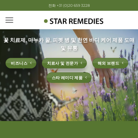
Skip
전화 +31 (0)20 659 3228
to
content
꽃 치료제, 마누카 꿀, 피펫 병 및 천연 바디 케어 제품 도매
및 유통
비즈니스
치료사 및 전문가
해외 브랜드
스타 레미디 제품