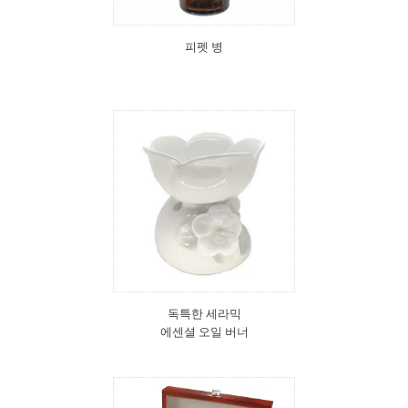
피펫 병
독특한 세라믹
에센셜 오일 버너