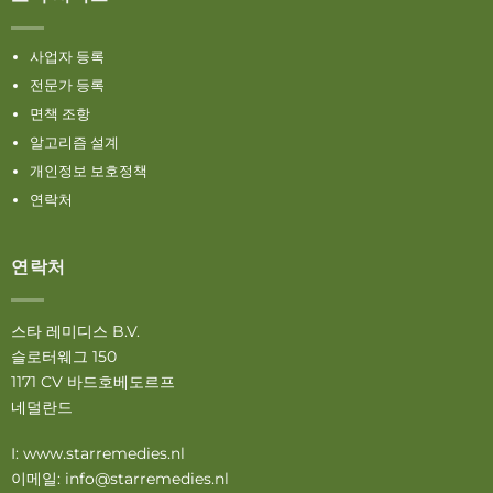
사업자 등록
전문가 등록
면책 조항
알고리즘 설계
개인정보 보호정책
연락처
연락처
스타 레미디스 B.V.
슬로터웨그 150
1171 CV 바드호베도르프
네덜란드
I:
www.starremedies.nl
이메일:
info@starremedies.nl