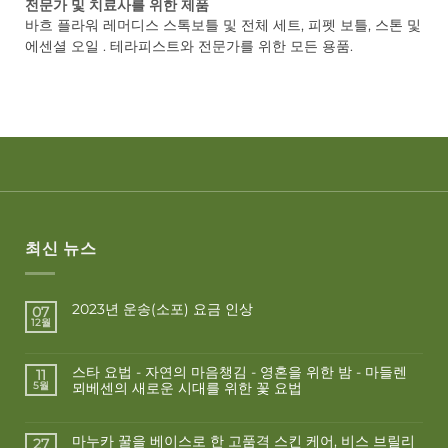
전문가 및 치료사를 위한 제품
바흐 플라워 레머디스 스톡보틀 및 전체 세트, 피펫 보틀, 스톤 및
에센셜 오일 . 테라피스트와 전문가를 위한 모든 용품.
최신 뉴스
2023년 운송(소포) 요금 인상
07
12월
스타 요법 - 자연의 마음챙김 - 영혼을 위한 밤 - 마들렌
11
뫼베센의 새로운 시대를 위한 꽃 요법
5월
마누카 꿀을 베이스로 한 고품격 스킨 케어, 비스 브릴리
27