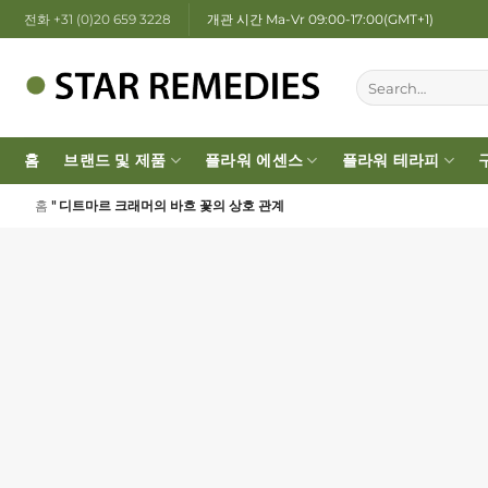
Skip
전화 +31 (0)20 659 3228
개관 시간 Ma-Vr 09:00-17:00(GMT+1)
to
content
홈
브랜드 및 제품
플라워 에센스
플라워 테라피
홈
"
디트마르 크래머의 바흐 꽃의 상호 관계