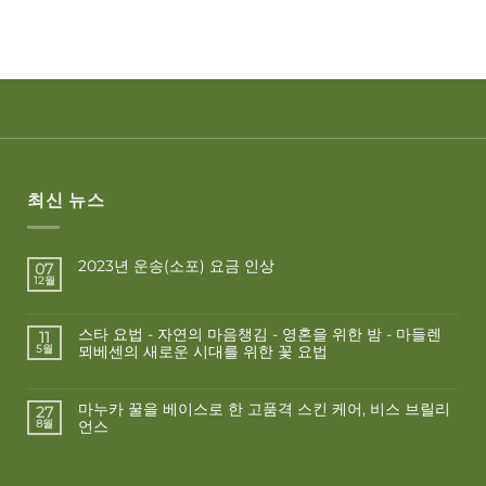
최신 뉴스
2023년 운송(소포) 요금 인상
07
12월
스타 요법 - 자연의 마음챙김 - 영혼을 위한 밤 - 마들렌
11
뫼베센의 새로운 시대를 위한 꽃 요법
5월
마누카 꿀을 베이스로 한 고품격 스킨 케어, 비스 브릴리
27
언스
8월