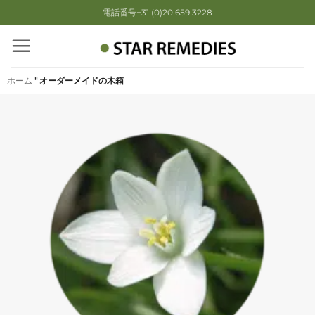
Skip
電話番号+31 (0)20 659 3228
to
content
ホーム
"
オーダーメイドの木箱