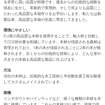
る非常に高い品質が特徴です。過去からの伝統的な経験を
現在に生かし、革新的で実用的、そして何よりも品質にこ
だわった高品質な木箱作りをお手伝いします。私たちは創
業以来、高品質な木箱の生産に専念してきました。
環境にやさしい
EU産の高品質な木材を使用することで、輸入材と比較し
てCO2排出量を削減しています。木材が伐採される森林は
管理されており、1本の木が伐採されるごとに2本の木が植
林されます。古くからの伝統的な技術により、どんな形や
大きさの木箱も高品質な製品に仕上げます。
方法
当社の木枠は、伝統的な木工技術と半自動生産工程を駆使
してカスタムメイドされています。
樹種
リンデホウトやパインウッドなど、様々な種類の木材を木
箱に使用しています。これらの木材はEU産で、現地で伐