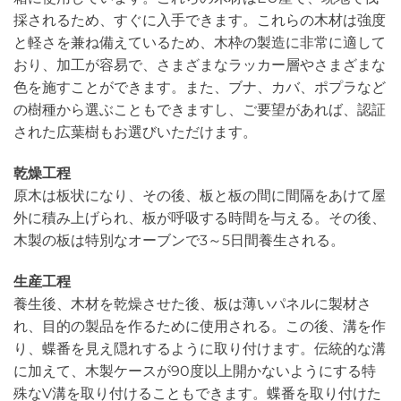
採されるため、すぐに入手できます。これらの木材は強度
と軽さを兼ね備えているため、木枠の製造に非常に適して
おり、加工が容易で、さまざまなラッカー層やさまざまな
色を施すことができます。また、ブナ、カバ、ポプラなど
の樹種から選ぶこともできますし、ご要望があれば、認証
された広葉樹もお選びいただけます。
乾燥工程
原木は板状になり、その後、板と板の間に間隔をあけて屋
外に積み上げられ、板が呼吸する時間を与える。その後、
木製の板は特別なオーブンで3～5日間養生される。
生産工程
養生後、木材を乾燥させた後、板は薄いパネルに製材さ
れ、目的の製品を作るために使用される。この後、溝を作
り、蝶番を見え隠れするように取り付けます。伝統的な溝
に加えて、木製ケースが90度以上開かないようにする特
殊なV溝を取り付けることもできます。蝶番を取り付けた