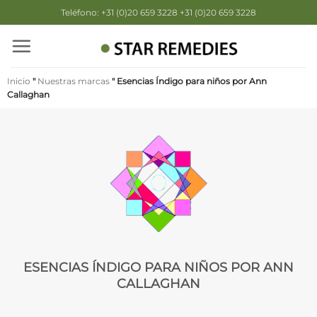
Saltar
Teléfono: +31 (0)20 659 3228 +31 (0)20 659 3228
al
contenido
Inicio
"
Nuestras marcas
"
Esencias Índigo para niños por Ann
Callaghan
ESENCIAS ÍNDIGO PARA NIÑOS POR ANN
CALLAGHAN