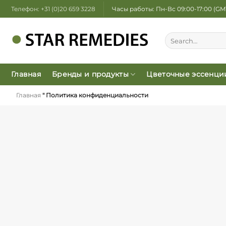
Skip
Телефон: +31 (0)20 659 3228
Часы работы: Пн-Вс 09:00-17:00 (GM
to
content
Главная
Бренды и продукты
Цветочные эссенци
Главная
"
Политика конфиденциальности