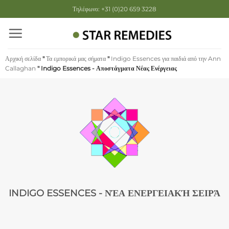
Μετάβαση
Τηλέφωνο: +31 (0)20 659 3228
στο
περιεχόμενο
Αρχική σελίδα
"
Τα εμπορικά μας σήματα
"
Indigo Essences για παιδιά από την Ann
Callaghan
"
Indigo Essences - Αποστάγματα Νέας Ενέργειας
INDIGO ESSENCES - ΝΈΑ ΕΝΕΡΓΕΙΑΚΉ ΣΕΙΡΆ